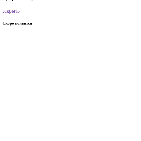
закрыть
Скоро появится
закрыть
Спасибо за заявку
Мы свяжемся с вами в ближайшее время
закрыть
21 октября.
Премиум-день Сурового:
закрытые разборы
от Максима Ильяхова
или резидентов клуба
Galera
Подробнее
закрыть