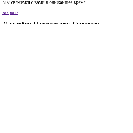
Мы свяжемся с вами в ближайшее время
закрыть
21 октября.
Премиум-день Сурового:
закрытые разборы
от Максима Ильяхова
или резидентов клуба
Galera
Подробнее
закрыть
Хотите больше подробностей?
Внутрянка подготовки конференции, бонусные
доклады, общение и обмен опытом — все здесь.
Подписаться на тг канал
закрыть