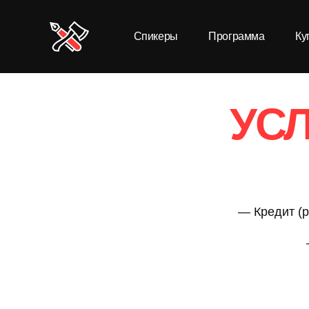
Спикеры
Программа
Ку
УС
— Кредит (р